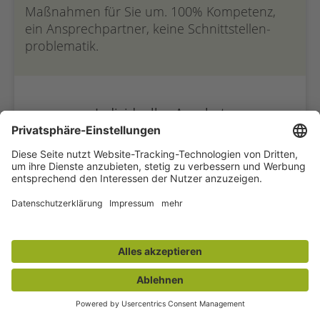
Maßnahmen für Sie um. 100% Kompetenz,
ein Ansprech­partner, keine Schnittstellen­
problematik.
Individuelles Angebot
Ausführungsplanung
Elektro, BMA, ELA, Sprinkler
Metallbau, Fenster und Türen
Maler und Anstricharbeiten
Sanitär, Heizung, Klima- und Lüftungs­anlagen
Akkustik-, Trockenbau, Brandschutz
Bodenbeläge, Fliesen­verlegung
Bauleitung und Qualitäts­kontrolle
Umnutzung prüfen